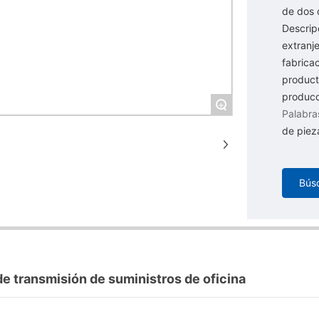
de dos 
Descrip
extranj
fabrica
product
producc
+
Palabras
de piez
Bús
e transmisión de suministros de oficina