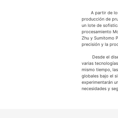
A partir de los p
producción de pru
un lote de sofist
procesamiento Mor
Zhu y Sumitomo Pl
precisión y la pro
Desde el diseño d
varias tecnología
mismo tiempo, las
globales bajo el s
experimentarán un
necesidades y segu