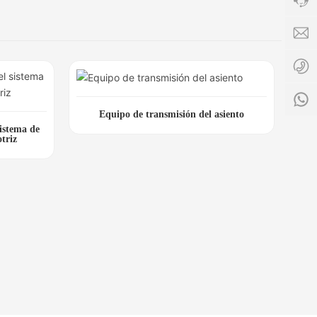
Horar
de
s
servi
c
8:00
0
-
8
18:0
1
Equipo de transmisión del asiento
sistema de
triz