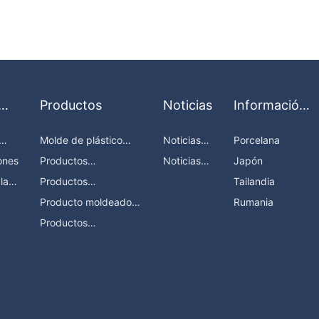
Productos
Noticias
Información
de la
Molde de plástico
Noticias
Porcelana
fortaleza
para automóviles
de
iones
Productos
Noticias
Japón
empresa
moldeados con
del sector
la
Productos
Tailandia
inserción de metal
moldeados con
Producto moldeado
Rumania
inserción de resina
bicolor
Productos
moldeados por
engranajes